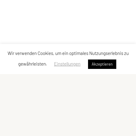
Wir verwenden Cookies, um ein optimales Nutzungserlebnis zu
gewährleisten.
Einstellungen
Akzeptieren
USC Siezenheim
Alle Kurse finden in der Volksschule Siezenheim
statt:
Mühlwegstraße 22, 5071 Wals-Siezenheim